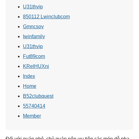
U31thvip
850112 Lwinclubcom
Gmncsoy
Iwinfamily
U31thvip
Fut89com
KRelHUXni
Index
Home
B52clubquest
55740414
Member
Đối với quán nhỏ, chủ quán nên ưu tiên các món dễ pha,