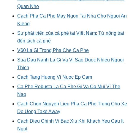
Quan Nho
Cach Pha Ca Phe May Ngon Tai Nha Cho Nguoi An
Kieng
Sự phát triển của cà phê tại Việt Nam: Từ nông trại
đến tách cà phê
V60 La Gi Trong Pha Che Ca Phe
Sua Dau Nanh La Gi Va Vi Sao Duoc Nhieu Nguoi
Thich
Cach Tang Huong Vi Nuoc Ep Cam
Ca Phe Robusta La Ca Phe Gi Va Co Mui Vi The
Nao
Cach Chon Nguyen Lieu Pha Ca Phe Trung Cho Xe
Do Uong Take Away
Cach Dieu Chinh Vi Bac Xiu Khi Khach Yeu Cau It
Ngot