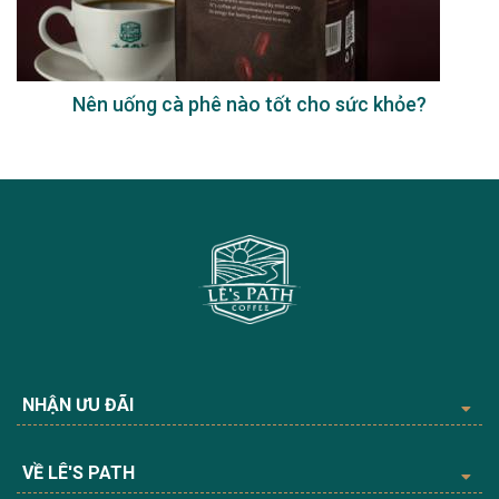
Nên uống cà phê nào tốt cho sức khỏe?
NHẬN ƯU ĐÃI
VỀ LÊ'S PATH