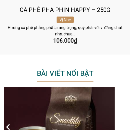
CÀ PHÊ PHA PHIN HAPPY – 250G
Vị Nhẹ
Hương cà phê phảng phất, sang trọng, quý phái với vị đắng chát
nhẹ, chua…
106.000
₫
BÀI VIẾT NỔI BẬT