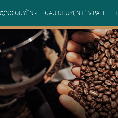
ƯỢNG QUYỀN
CÂU CHUYỆN LÊ’s PATH
T