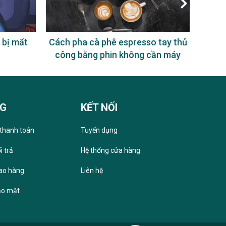
mất
Cách pha cà phê espresso tay thủ
Uống cà 
công bằng phin không cần máy
dụng
NG
KẾT NỐI
thanh toán
Tuyển dụng
i trả
Hệ thống cửa hàng
iao hàng
Liên hệ
ảo mật