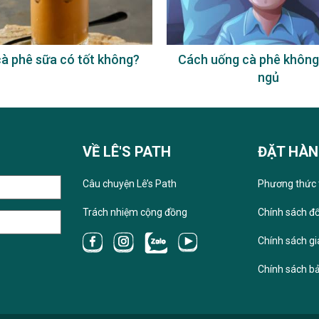
hê sữa có tốt không?
Cách uống cà phê không bị 
ngủ
VỀ LÊ'S PATH
ĐẶT HÀ
Câu chuyện Lê’s Path
Phương thức 
Trách nhiệm cộng đồng
Chính sách đổ
Chính sách g
Chính sách b