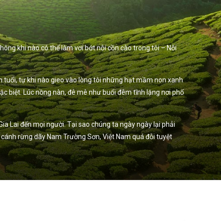
ng khi nào có thể làm vơi bớt nỗi cồn cào trong tôi – Nỗi
 tuổi, tự khi nào gieo vào lòng tôi những hạt mầm non xanh
ặc biệt. Lúc nồng nàn, đê mê như buổi đêm tĩnh lặng nơi phố
ia Lai đến mọi người. Tại sao chúng ta ngày ngày lại phải
ững cánh rừng dãy Nam Trường Sơn, Việt Nam quá đỗi tuyệt