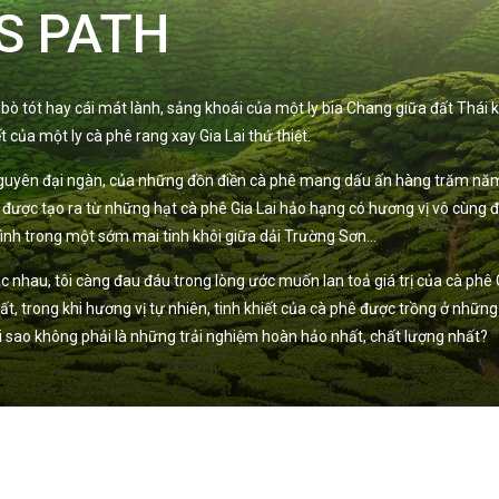
S PATH
 tót hay cái mát lành, sảng khoái của một ly bia Chang giữa đất Thái khô
 của một ly cà phê rang xay Gia Lai thứ thiệt.
 Nguyên đại ngàn, của những đồn điền cà phê mang dấu ấn hàng trăm năm
 được tạo ra từ những hạt cà phê Gia Lai hảo hạng có hương vị vô cùng đ
 mình trong một sớm mai tinh khôi giữa dải Trường Sơn…
 nhau, tôi càng đau đáu trong lòng ước muốn lan toả giá trị của cà phê G
ất, trong khi hương vị tự nhiên, tinh khiết của cà phê được trồng ở nh
 tại sao không phải là những trải nghiệm hoàn hảo nhất, chất lượng nhất?