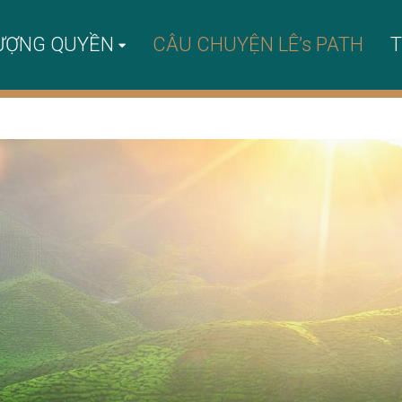
ƯỢNG QUYỀN
CÂU CHUYỆN LÊ’s PATH
T