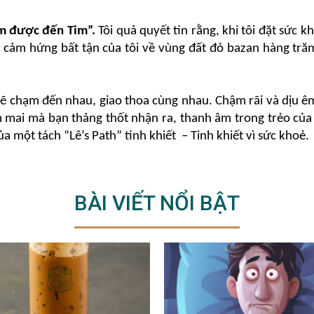
ạm được đến Tim”.
 Tôi quả quyết tin rằng, khi tôi đặt sức k
 cảm hứng bất tận của tôi về vùng đất đỏ bazan hàng trăm
ẽ chạm đến nhau, giao thoa cùng nhau. Chậm rãi và dịu êm
mai mà bạn thảng thốt nhận ra, thanh âm trong trẻo của 
một tách “Lê’s Path” tinh khiết  – Tinh khiết vì sức khoẻ.
BÀI VIẾT NỔI BẬT