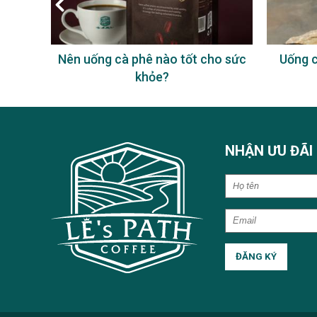
hê
Nên uống cà phê nào tốt cho sức
Uống cà p
khỏe?
NHẬN ƯU ĐÃI