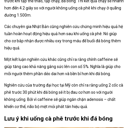
trước khi tập thể thao, tập chạy, đá bóng. Thì kết quả chạy sẽ nhanh
hơn đến 4.2 giây so với người không uống cà phê khi chạy ở quãng
đường 1.500m.
Các chuyên gia Nhật Bản cũng nghiên cứu chứng minh hiệu quả hệ
tuần hoàn hoạt động hiệu quả hơn sau khi uống cà phê. Nó giúp
cho cơ bắp nhận được nhiều oxy trong máu để buổi đá bóng thêm
hiệu quả.
Một kết luận nghiên cứu khác cũng chỉ ra rằng chính caffeine sẽ
giúp tăng cao khả năng gắng sức lên con số 5%. Nghĩa là giúp cho
mỗi người thêm phần dẻo dai hơn và bền bỉ hơn khi đá bóng.
Nghiên cứu của trường đại học tại Mỹ còn chỉ ra rằng uống 2 cốc cà
phê trước 30 phút khi đá bóng sẽ ít bị đau cơ hơn so với người
không uống. Bởi vì caffeine sẽ giúp ngăn chặn adenosis – chất
khiến cơ thể, não bộ mệt mỏi phát tán hiệu quả.
Lưu ý khi uống cà phê trước khi đá bóng