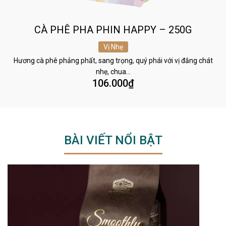
CÀ PHÊ PHA PHIN HAPPY – 250G
Vị Nhẹ
Hương cà phê phảng phất, sang trọng, quý phái với vị đắng chát
nhẹ, chua…
106.000
₫
BÀI VIẾT NỔI BẬT