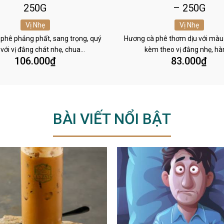
250G
– 250G
Vị Nhẹ
Vị Nhẹ
phê phảng phất, sang trọng, quý
Hương cà phê thơm dịu với màu
 với vị đắng chát nhẹ, chua…
kèm theo vị đắng nhẹ, h
106.000
₫
83.000
₫
BÀI VIẾT NỔI BẬT