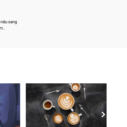
 nâu sang
àm…