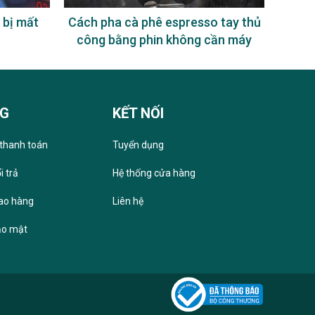
 bị mất
Cách pha cà phê espresso tay thủ
Uống
công bằng phin không cần máy
NG
KẾT NỐI
thanh toán
Tuyển dụng
i trả
Hệ thống cửa hàng
iao hàng
Liên hệ
ảo mật