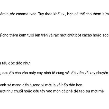
thêm nước caramel vào. Tùy theo khẩu vị, bạn có thể cho thêm sữ
ể cho thêm kem tươi lên trên và rắc một chút bột cacao hoặc soco
n tấu độc đáo như:
, sau đó cho vào máy xay sinh tố cùng với đá viên và xay nhuyễ
xanh sẽ mang đến hương vị mới lạ và hấp dẫn hơn.
tươi như chuối hoặc dâu tây vào món cà phê để tạo sự mới mẻ.