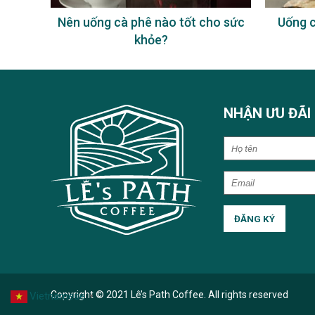
à phê
Nên uống cà phê nào tốt cho sức
Uống c
khỏe?
NHẬN ƯU ĐÃI
Copyright © 2021 Lê’s Path Coffee. All rights reserved
Vietnamese
▼