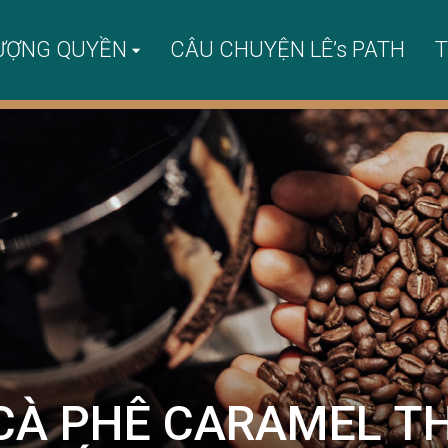
ƯỢNG QUYỀN
CÂU CHUYỆN LÊ’s PATH
T
 CÀ PHÊ CARAMEL 