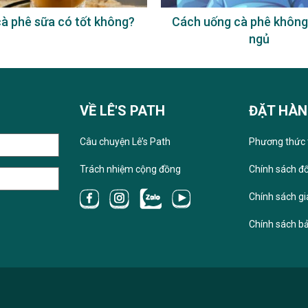
à phê sữa có tốt không?
Cách uống cà phê không
ngủ
VỀ LÊ'S PATH
ĐẶT HÀ
Câu chuyện Lê’s Path
Phương thức 
Trách nhiệm cộng đồng
Chính sách đổ
Chính sách g
Chính sách b