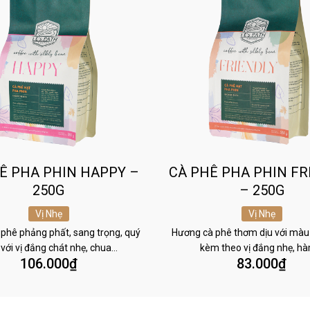
Ê PHA PHIN HAPPY –
CÀ PHÊ PHA PHIN FR
250G
– 250G
Vị Nhẹ
Vị Nhẹ
phê phảng phất, sang trọng, quý
Hương cà phê thơm dịu với màu
 với vị đắng chát nhẹ, chua…
kèm theo vị đắng nhẹ, h
106.000
₫
83.000
₫