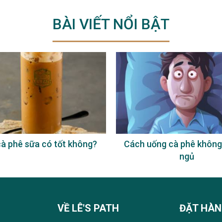
BÀI VIẾT NỔI BẬT
à phê sữa có tốt không?
Cách uống cà phê không
ngủ
VỀ LÊ'S PATH
ĐẶT HÀ