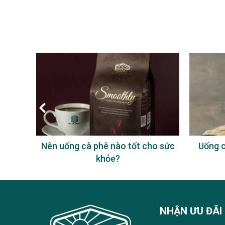
à phê
Nên uống cà phê nào tốt cho sức
Uống c
khỏe?
NHẬN ƯU ĐÃI