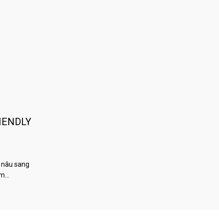
IENDLY
 nâu sang
àm…