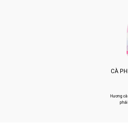
CÀ PH
Hương cà 
phái