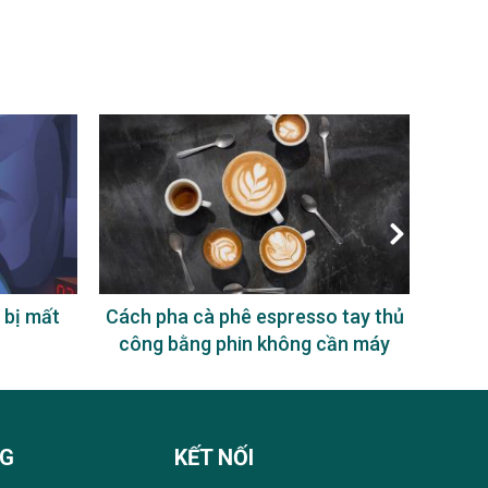
 bị mất
Cách pha cà phê espresso tay thủ
Uống
công bằng phin không cần máy
NG
KẾT NỐI