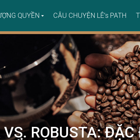
ƯỢNG QUYỀN
CÂU CHUYỆN LÊ’s PATH
T
 VS. ROBUSTA: ĐẶC 