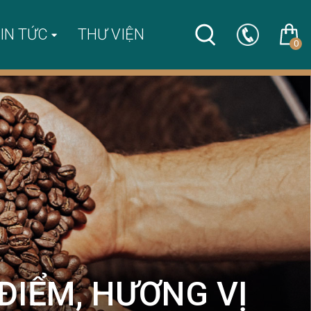
IN TỨC
THƯ VIỆN
0
ĐIỂM, HƯƠNG VỊ