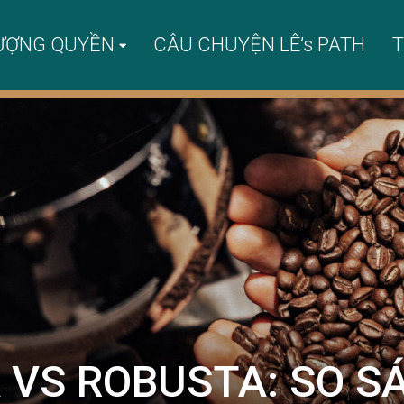
ƯỢNG QUYỀN
CÂU CHUYỆN LÊ’s PATH
T
 VS ROBUSTA: SO S