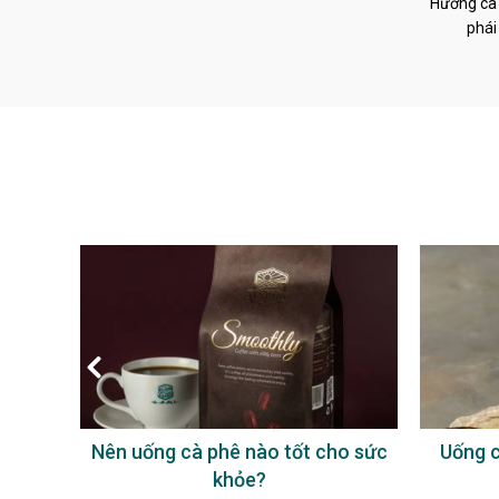
Hương cà 
phái
à phê
Nên uống cà phê nào tốt cho sức
Uống c
khỏe?