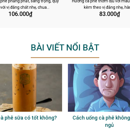
phê phảng phất, sang trọng, quý
Hương cà phê thơm dịu với màu
 với vị đắng chát nhẹ, chua…
kèm theo vị đắng nhẹ, h
106.000
₫
83.000
₫
BÀI VIẾT NỔI BẬT
à phê sữa có tốt không?
Cách uống cà phê không
ngủ