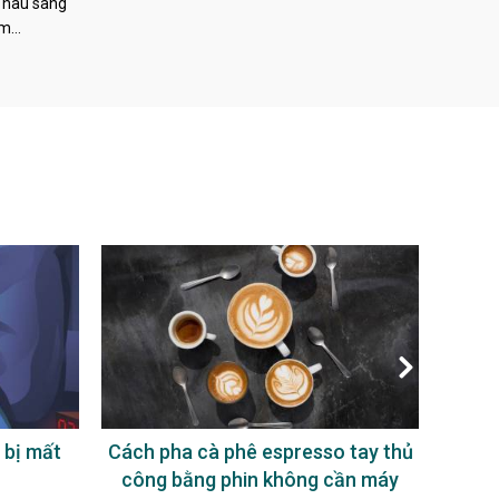
 nâu sang
àm…
 bị mất
Cách pha cà phê espresso tay thủ
Uống
công bằng phin không cần máy