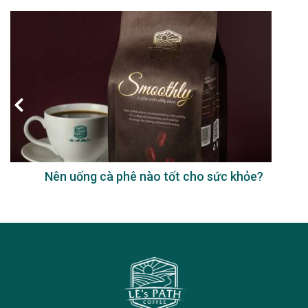
Nên uống cà phê nào tốt cho sức khỏe?