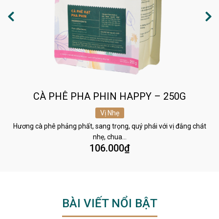
CÀ PHÊ PHA PHIN HAPPY – 250G
Vị Nhẹ
Hương cà phê phảng phất, sang trọng, quý phái với vị đắng chát
nhẹ, chua…
106.000
₫
BÀI VIẾT NỔI BẬT