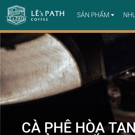
SẢN PHẨM
NH
CÀ PHÊ HÒA TA