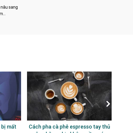
 nâu sang
àm…
 bị mất
Cách pha cà phê espresso tay thủ
Uống