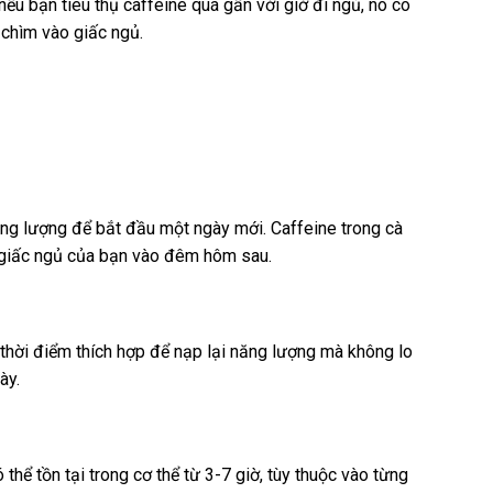
 nếu bạn tiêu thụ caffeine quá gần với giờ đi ngủ, nó có
 chìm vào giấc ngủ.
ăng lượng để bắt đầu một ngày mới. Caffeine trong cà
n giấc ngủ của bạn vào đêm hôm sau.
 thời điểm thích hợp để nạp lại năng lượng mà không lo
ày.
thể tồn tại trong cơ thể từ 3-7 giờ, tùy thuộc vào từng