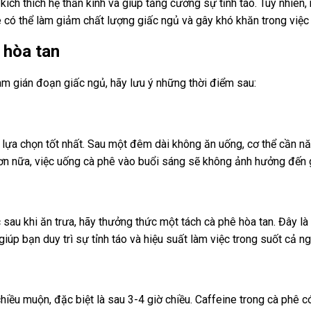
kích thích hệ thần kinh và giúp tăng cường sự tỉnh táo. Tuy nhiên,
 có thể làm giảm chất lượng giấc ngủ và gây khó khăn trong việc
 hòa tan
m gián đoạn giấc ngủ, hãy lưu ý những thời điểm sau:
 lựa chọn tốt nhất. Sau một đêm dài không ăn uống, cơ thể cần n
 Hơn nữa, việc uống cà phê vào buổi sáng sẽ không ảnh hưởng đế
au khi ăn trưa, hãy thưởng thức một tách cà phê hòa tan. Đây là
iúp bạn duy trì sự tỉnh táo và hiệu suất làm việc trong suốt cả ng
ều muộn, đặc biệt là sau 3-4 giờ chiều. Caffeine trong cà phê có 