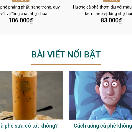
phê phảng phất, sang trọng, quý
Hương cà phê thơm dịu với màu
 với vị đắng chát nhẹ, chua…
kèm theo vị đắng nhẹ, h
106.000
₫
83.000
₫
BÀI VIẾT NỔI BẬT
à phê sữa có tốt không?
Cách uống cà phê không