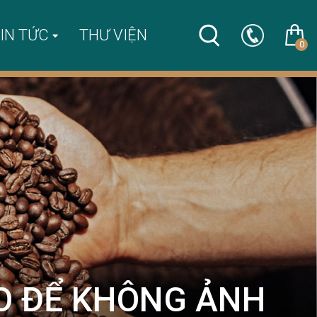
IN TỨC
THƯ VIỆN
0
O ĐỂ KHÔNG ẢNH