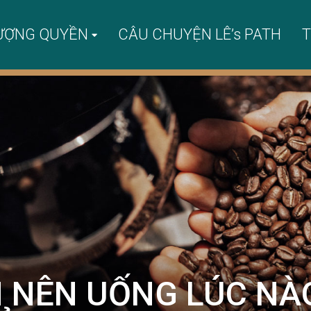
ƯỢNG QUYỀN
CÂU CHUYỆN LÊ’s PATH
T
N NÊN UỐNG LÚC NÀ