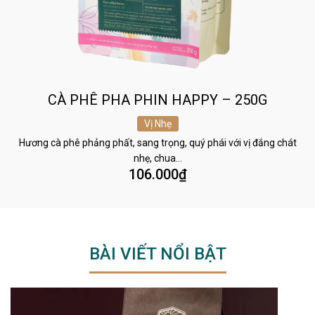
CÀ PHÊ PHA PHIN HAPPY – 250G
Vị Nhẹ
Hương cà phê phảng phất, sang trọng, quý phái với vị đắng chát
nhẹ, chua…
106.000
₫
BÀI VIẾT NỔI BẬT