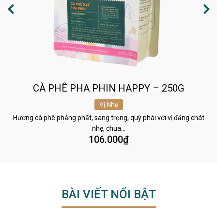
CÀ PHÊ PHA PHIN HAPPY – 250G
Vị Nhẹ
Hương cà phê phảng phất, sang trọng, quý phái với vị đắng chát
nhẹ, chua…
106.000
₫
BÀI VIẾT NỔI BẬT