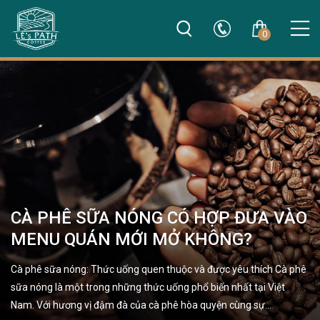
0
CÀ PHÊ SỮA NÓNG CÓ HỢP ĐƯA VÀO
MENU QUÁN MỚI MỞ KHÔNG?
Cà phê sữa nóng: Thức uống quen thuộc và được yêu thích Cà phê
sữa nóng là một trong những thức uống phổ biến nhất tại Việt
Nam. Với hương vị đậm đà của cà phê hòa quyện cùng sự…