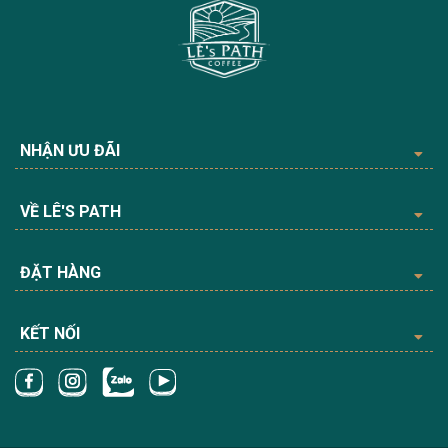
NHẬN ƯU ĐÃI
VỀ LÊ'S PATH
ĐẶT HÀNG
KẾT NỐI