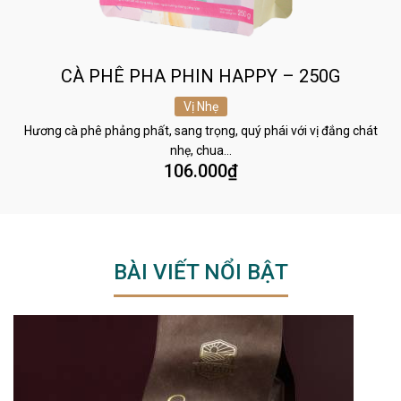
CÀ PHÊ PHA PHIN HAPPY – 250G
Vị Nhẹ
Hương cà phê phảng phất, sang trọng, quý phái với vị đắng chát
nhẹ, chua…
106.000
₫
BÀI VIẾT NỔI BẬT