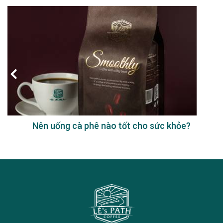
Nên uống cà phê nào tốt cho sức khỏe?