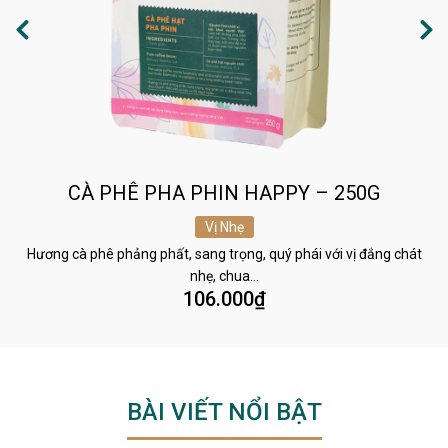
CÀ PHÊ PHA PHIN HAPPY – 250G
Vị Nhẹ
Hương cà phê phảng phất, sang trọng, quý phái với vị đắng chát
nhẹ, chua…
106.000
₫
BÀI VIẾT NỔI BẬT