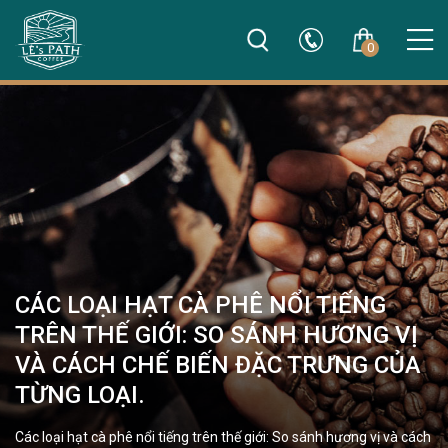
0
CÁC LOẠI HẠT CÀ PHÊ NỔI TIẾNG
TRÊN THẾ GIỚI: SO SÁNH HƯƠNG VỊ
VÀ CÁCH CHẾ BIẾN ĐẶC TRƯNG CỦA
TỪNG LOẠI.
Các loại hạt cà phê nổi tiếng trên thế giới: So sánh hương vị và cách