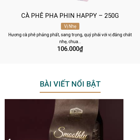
CÀ PHÊ PHA PHIN HAPPY – 250G
Vị Nhẹ
Hương cà phê phảng phất, sang trọng, quý phái với vị đắng chát
nhẹ, chua…
106.000
₫
BÀI VIẾT NỔI BẬT