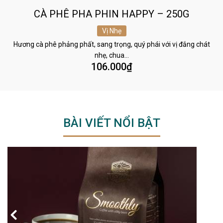
CÀ PHÊ PHA PHIN HAPPY – 250G
Vị Nhẹ
Hương cà phê phảng phất, sang trọng, quý phái với vị đắng chát
nhẹ, chua…
106.000
₫
BÀI VIẾT NỔI BẬT