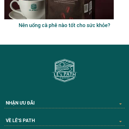
Nên uống cà phê nào tốt cho sức khỏe?
NHẬN ƯU ĐÃI
VỀ LÊ'S PATH