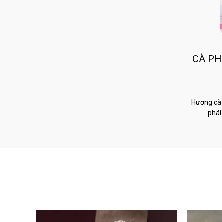
CÀ PH
Hương cà 
phái