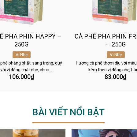
Ê PHA PHIN HAPPY –
CÀ PHÊ PHA PHIN FR
250G
– 250G
Vị Nhẹ
Vị Nhẹ
phê phảng phất, sang trọng, quý
Hương cà phê thơm dịu với màu
 với vị đắng chát nhẹ, chua…
kèm theo vị đắng nhẹ, h
106.000
₫
83.000
₫
BÀI VIẾT NỔI BẬT