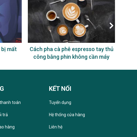
 bị mất
Cách pha cà phê espresso tay thủ
Uống
công bằng phin không cần máy
NG
KẾT NỐI
thanh toán
Tuyển dụng
i trả
Hệ thống cửa hàng
iao hàng
Liên hệ