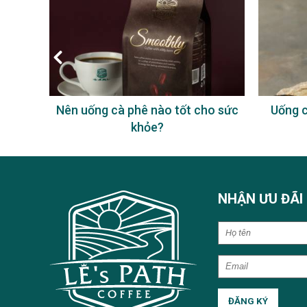
à phê
Nên uống cà phê nào tốt cho sức
Uống c
khỏe?
NHẬN ƯU ĐÃI