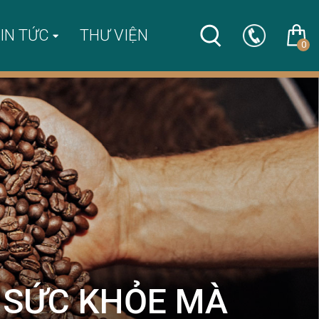
IN TỨC
THƯ VIỆN
0
H SỨC KHỎE MÀ