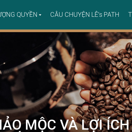
ƯỢNG QUYỀN
CÂU CHUYỆN LÊ’s PATH
T
HẢO MỘC VÀ LỢI ÍC