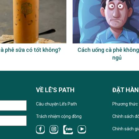
à phê sữa có tốt không?
Cách uống cà phê không
ngủ
VỀ LÊ'S PATH
ĐẶT HÀ
Câu chuyện Lê’s Path
Phương thức 
Trách nhiệm cộng đồng
Chính sách đổ
Chính sách g