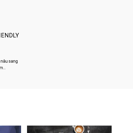
IENDLY
 nâu sang
àm…