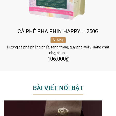
CÀ PHÊ PHA PHIN HAPPY – 250G
Vị Nhẹ
Hương cà phê phảng phất, sang trọng, quý phái với vị đắng chát
nhẹ, chua…
106.000
₫
BÀI VIẾT NỔI BẬT