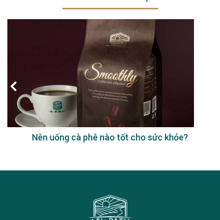
Nên uống cà phê nào tốt cho sức khỏe?