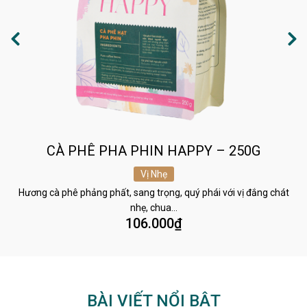
CÀ PHÊ PHA PHIN HAPPY – 250G
Vị Nhẹ
Hương cà phê phảng phất, sang trọng, quý phái với vị đắng chát
nhẹ, chua…
106.000
₫
BÀI VIẾT NỔI BẬT