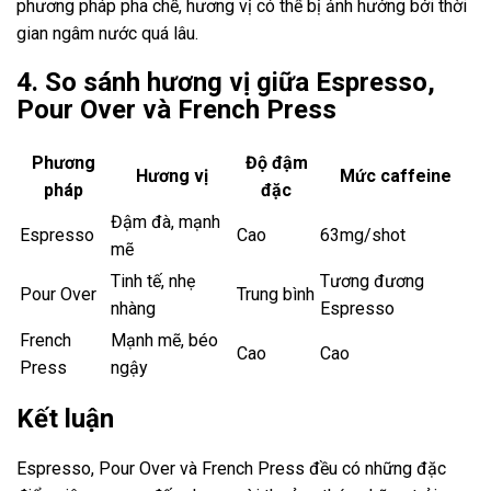
phương pháp pha chế, hương vị có thể bị ảnh hưởng bởi thời
gian ngâm nước quá lâu.
4. So sánh hương vị giữa Espresso,
Pour Over và French Press
Phương
Độ đậm
Hương vị
Mức caffeine
pháp
đặc
Đậm đà, mạnh
Espresso
Cao
63mg/shot
mẽ
Tinh tế, nhẹ
Tương đương
Pour Over
Trung bình
nhàng
Espresso
French
Mạnh mẽ, béo
Cao
Cao
Press
ngậy
Kết luận
Espresso, Pour Over và French Press đều có những đặc