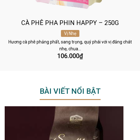
CÀ PHÊ PHA PHIN HAPPY – 250G
Vị Nhẹ
Hương cà phê phảng phất, sang trọng, quý phái với vị đắng chát
nhẹ, chua…
106.000
₫
BÀI VIẾT NỔI BẬT