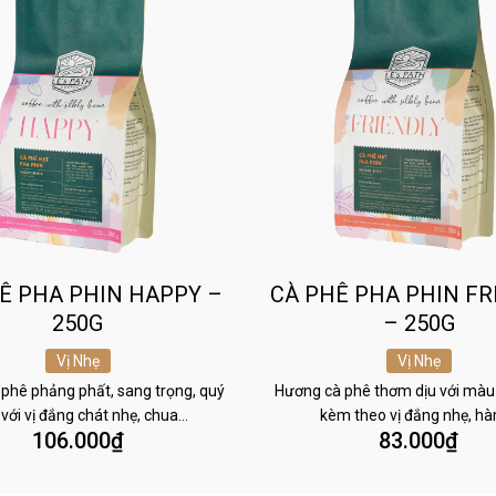
Ê PHA PHIN HAPPY –
CÀ PHÊ PHA PHIN FR
250G
– 250G
Vị Nhẹ
Vị Nhẹ
phê phảng phất, sang trọng, quý
Hương cà phê thơm dịu với màu
 với vị đắng chát nhẹ, chua…
kèm theo vị đắng nhẹ, h
106.000
₫
83.000
₫