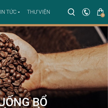
IN TỨC
THƯ VIỆN
0
 UỐNG BỔ