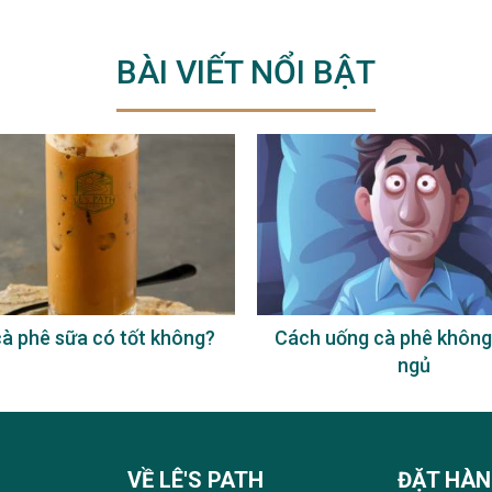
BÀI VIẾT NỔI BẬT
à phê sữa có tốt không?
Cách uống cà phê không
ngủ
VỀ LÊ'S PATH
ĐẶT HÀ