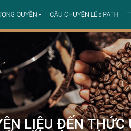
ƯỢNG QUYỀN
CÂU CHUYỆN LÊ’s PATH
T
YÊN LIỆU ĐẾN THỨC