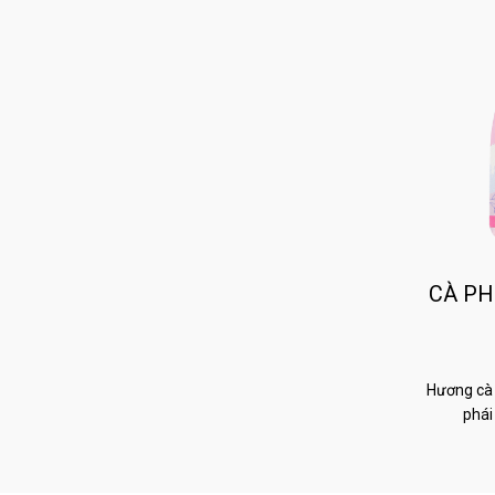
CÀ PH
Hương cà 
phái