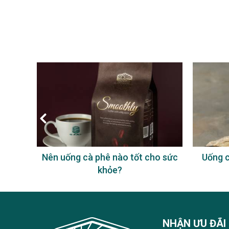
à phê
Nên uống cà phê nào tốt cho sức
Uống c
khỏe?
NHẬN ƯU ĐÃI