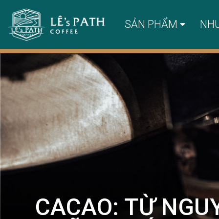
SẢN PHẨM
NH
CACAO: TỪ NGU