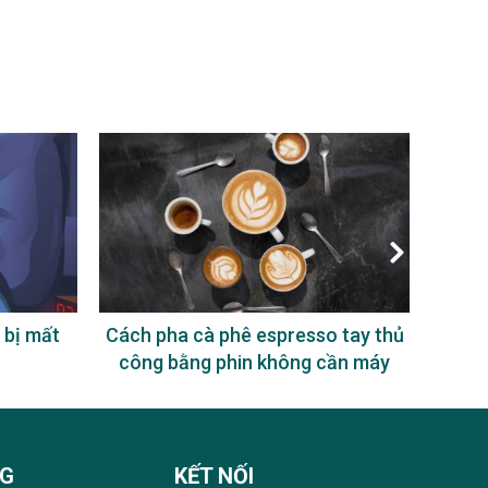
 bị mất
Cách pha cà phê espresso tay thủ
Uống
công bằng phin không cần máy
NG
KẾT NỐI