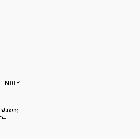
IENDLY
 nâu sang
àm…