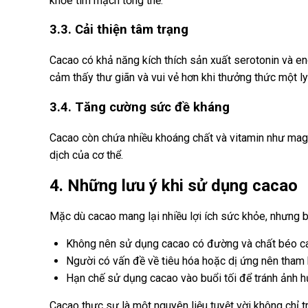
khỏe tim mạch tổng thể.
3.3. Cải thiện tâm trạng
Cacao có khả năng kích thích sản xuất serotonin và en
cảm thấy thư giãn và vui vẻ hơn khi thưởng thức một l
3.4. Tăng cường sức đề kháng
Cacao còn chứa nhiều khoáng chất và vitamin như magiê
dịch của cơ thể.
4. Những lưu ý khi sử dụng cacao
Mặc dù cacao mang lại nhiều lợi ích sức khỏe, nhưng 
Không nên sử dụng cacao có đường và chất béo cao
Người có vấn đề về tiêu hóa hoặc dị ứng nên tham k
Hạn chế sử dụng cacao vào buổi tối để tránh ảnh 
Cacao thực sự là một nguyên liệu tuyệt vời không chỉ 