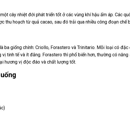
t cây nhiệt đới phát triển tốt ở các vùng khí hậu ấm áp. Các quố
ợc thu hoạch từ quả cacao, sau đó trải qua nhiều công đoạn chế bi
à ba giống chính: Criollo, Forastero và Trinitario. Mỗi loại có đặc
g vị tinh tế và ít đắng. Forastero thì phổ biến hơn, thường có nă
 lại hương vị độc đáo và chất lượng tốt.
 uống
ặc)