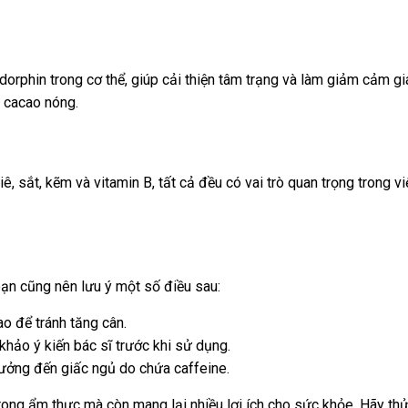
dorphin trong cơ thể, giúp cải thiện tâm trạng và làm giảm cảm g
y cacao nóng.
, sắt, kẽm và vitamin B, tất cả đều có vai trò quan trọng trong 
bạn cũng nên lưu ý một số điều sau:
 để tránh tăng cân.
hảo ý kiến bác sĩ trước khi sử dụng.
hưởng đến giấc ngủ do chứa caffeine.
trong ẩm thực mà còn mang lại nhiều lợi ích cho sức khỏe. Hãy t