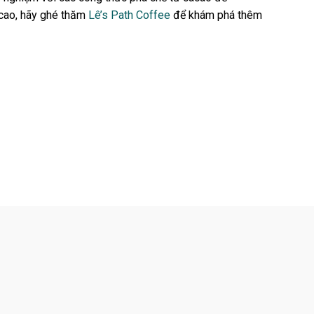
acao, hãy ghé thăm
Lê’s Path Coffee
để khám phá thêm