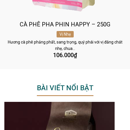
CÀ PHÊ PHA PHIN HAPPY – 250G
Vị Nhẹ
Hương cà phê phảng phất, sang trọng, quý phái với vị đắng chát
nhẹ, chua…
106.000
₫
BÀI VIẾT NỔI BẬT