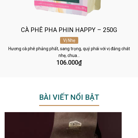
CÀ PHÊ PHA PHIN HAPPY – 250G
Vị Nhẹ
Hương cà phê phảng phất, sang trọng, quý phái với vị đắng chát
nhẹ, chua…
106.000
₫
BÀI VIẾT NỔI BẬT