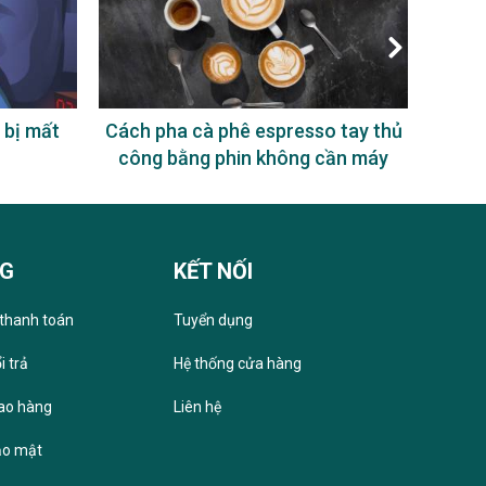
 bị mất
Cách pha cà phê espresso tay thủ
Uống
công bằng phin không cần máy
NG
KẾT NỐI
thanh toán
Tuyển dụng
i trả
Hệ thống cửa hàng
iao hàng
Liên hệ
ảo mật