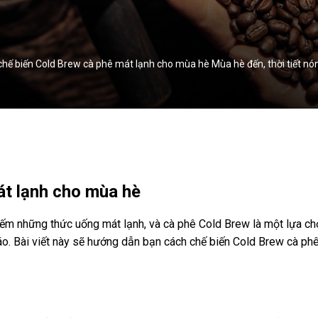
hế biến Cold Brew cà phê mát lạnh cho mùa hè Mùa hè đến, thời tiết n
át lạnh cho mùa hè
kiếm những thức uống mát lạnh, và cà phê Cold Brew là một lựa ch
o. Bài viết này sẽ hướng dẫn bạn cách chế biến Cold Brew cà phê 