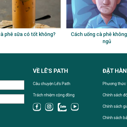
à phê sữa có tốt không?
Cách uống cà phê không
ngủ
VỀ LÊ'S PATH
ĐẶT HÀ
Câu chuyện Lê’s Path
Phương thức 
Trách nhiệm cộng đồng
Chính sách đổ
Chính sách g
Chính sách b