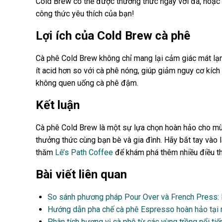
Cold Brew có thể được thưởng thức ngay với đá, hoặc b
công thức yêu thích của bạn!
Lợi ích của Cold Brew cà phê
Cà phê Cold Brew không chỉ mang lại cảm giác mát lạnh
ít acid hơn so với cà phê nóng, giúp giảm nguy cơ kí
không quen uống cà phê đậm.
Kết luận
Cà phê Cold Brew là một sự lựa chọn hoàn hảo cho mùa
thưởng thức cùng bạn bè và gia đình. Hãy bắt tay vào 
thăm
Lê’s Path Coffee
để khám phá thêm nhiều điều th
Bài viết liên quan
So sánh phương pháp Pour Over và French Press:
Hướng dẫn pha chế cà phê Espresso hoàn hảo tại 
Phân tích hương vị cà phê từ các vùng trồng nổi ti