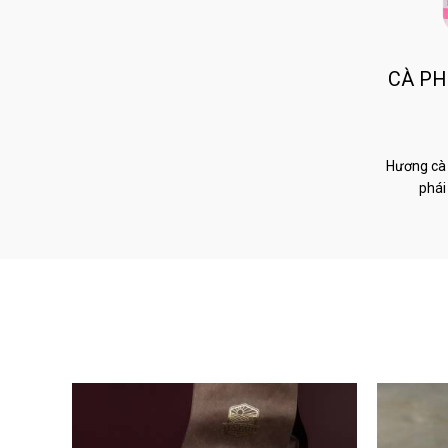
CÀ PH
Hương cà 
phái