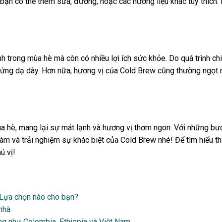
ạn có thể thêm sữa, đường, hoặc các hương liệu khác tùy thích. 
 trong mùa hè mà còn có nhiều lợi ích sức khỏe. Do quá trình chi
ch ứng dạ dày. Hơn nữa, hương vị của Cold Brew cũng thường ngọt
 hè, mang lại sự mát lạnh và hương vị thơm ngon. Với những bước
làm và trải nghiệm sự khác biệt của Cold Brew nhé! Để tìm hiểu t
ú vị!
 Lựa chọn nào cho bạn?
nhà.
ếng như Colombia, Ethiopia và Việt Nam.