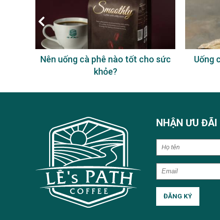
à phê
Nên uống cà phê nào tốt cho sức
Uống c
khỏe?
NHẬN ƯU ĐÃI