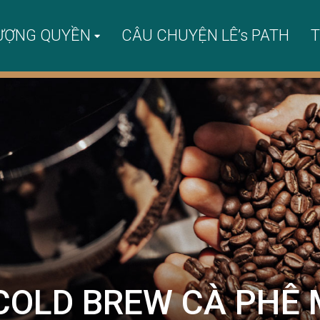
ƯỢNG QUYỀN
CÂU CHUYỆN LÊ’s PATH
T
 COLD BREW CÀ PHÊ