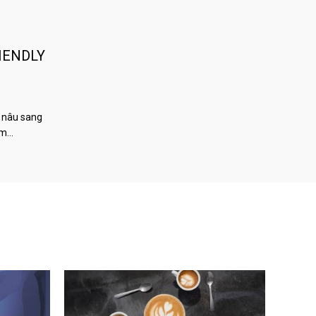
IENDLY
 nâu sang
àm…