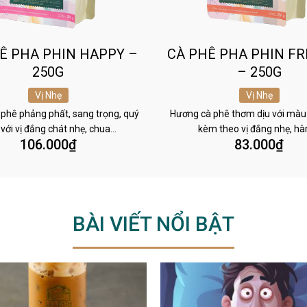
Ê PHA PHIN HAPPY –
CÀ PHÊ PHA PHIN FR
250G
– 250G
Vị Nhẹ
Vị Nhẹ
phê phảng phất, sang trọng, quý
Hương cà phê thơm dịu với màu
 với vị đắng chát nhẹ, chua…
kèm theo vị đắng nhẹ, h
106.000
₫
83.000
₫
BÀI VIẾT NỔI BẬT