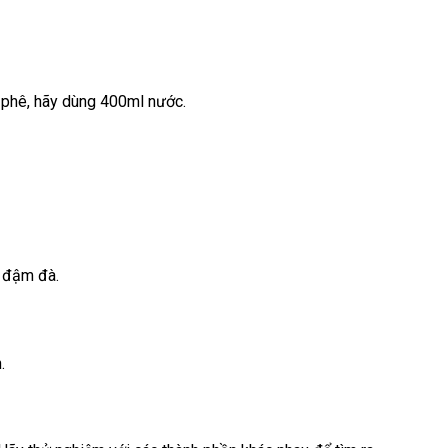
à phê, hãy dùng 400ml nước.
g đậm đà.
.