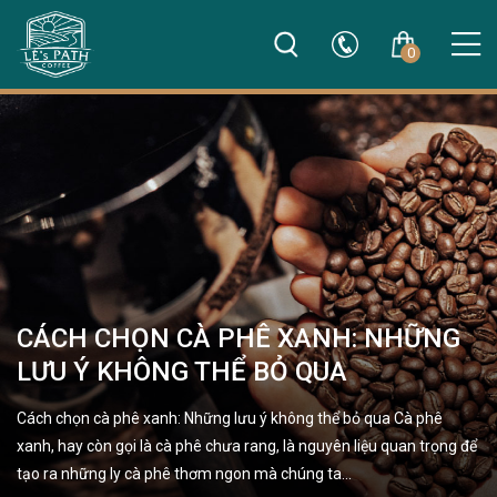
0
CÁCH CHỌN CÀ PHÊ XANH: NHỮNG
LƯU Ý KHÔNG THỂ BỎ QUA
Cách chọn cà phê xanh: Những lưu ý không thể bỏ qua Cà phê
xanh, hay còn gọi là cà phê chưa rang, là nguyên liệu quan trọng để
tạo ra những ly cà phê thơm ngon mà chúng ta…