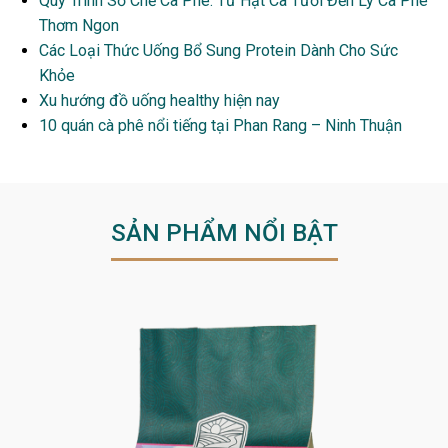
Quy Trình Sơ Chế Cà Phê: Từ Hạt Cà Tươi Đến Ly Cà Phê
Thơm Ngon
Các Loại Thức Uống Bổ Sung Protein Dành Cho Sức
Khỏe
Xu hướng đồ uống healthy hiện nay
10 quán cà phê nổi tiếng tại Phan Rang – Ninh Thuận
SẢN PHẨM NỔI BẬT