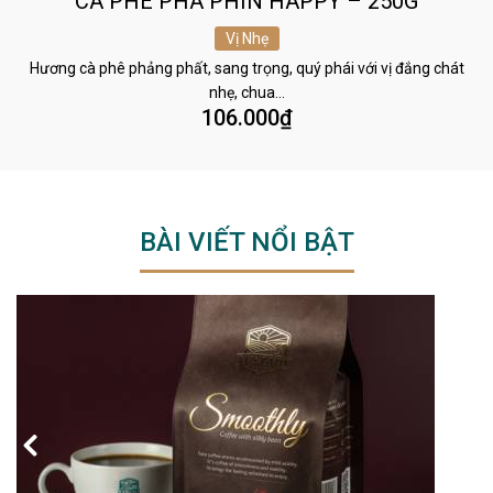
CÀ PHÊ PHA PHIN HAPPY – 250G
Vị Nhẹ
Hương cà phê phảng phất, sang trọng, quý phái với vị đắng chát
nhẹ, chua…
106.000
₫
BÀI VIẾT NỔI BẬT