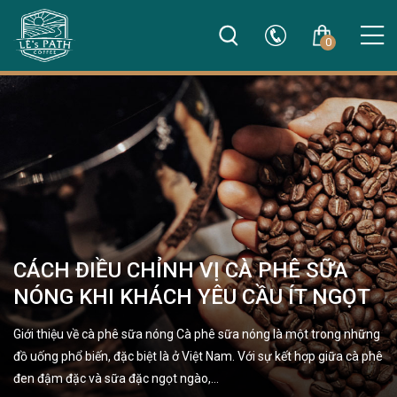
0
CÁCH ĐIỀU CHỈNH VỊ CÀ PHÊ SỮA
NÓNG KHI KHÁCH YÊU CẦU ÍT NGỌT
Giới thiệu về cà phê sữa nóng Cà phê sữa nóng là một trong những
đồ uống phổ biến, đặc biệt là ở Việt Nam. Với sự kết hợp giữa cà phê
đen đậm đặc và sữa đặc ngọt ngào,…