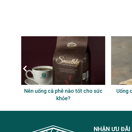
à phê
Nên uống cà phê nào tốt cho sức
Uống c
khỏe?
NHẬN ƯU ĐÃI