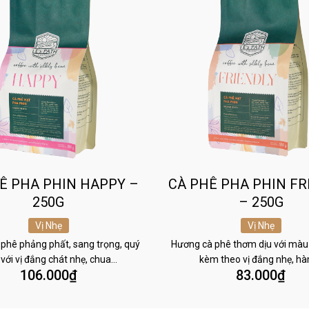
Ê PHA PHIN HAPPY –
CÀ PHÊ PHA PHIN FR
250G
– 250G
Vị Nhẹ
Vị Nhẹ
phê phảng phất, sang trọng, quý
Hương cà phê thơm dịu với màu
 với vị đắng chát nhẹ, chua…
kèm theo vị đắng nhẹ, h
106.000
₫
83.000
₫