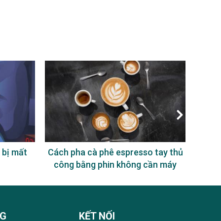
 bị mất
Cách pha cà phê espresso tay thủ
Uống
công bằng phin không cần máy
NG
KẾT NỐI