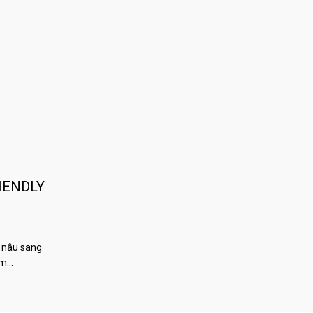
IENDLY
 nâu sang
àm…