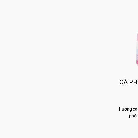
CÀ PH
Hương cà 
phái