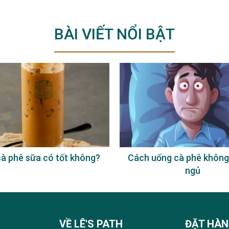
BÀI VIẾT NỔI BẬT
à phê sữa có tốt không?
Cách uống cà phê không
ngủ
VỀ LÊ'S PATH
ĐẶT HÀ