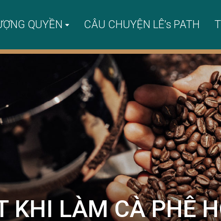
ƯỢNG QUYỀN
CÂU CHUYỆN LÊ’s PATH
T
 KHI LÀM CÀ PHÊ 