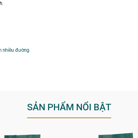
h.
n nhiều đường
SẢN PHẨM NỔI BẬT