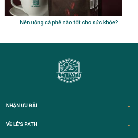
Nên uống cà phê nào tốt cho sức khỏe?
NHẬN ƯU ĐÃI
VỀ LÊ'S PATH