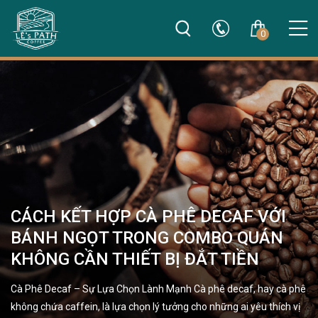
0
CÁCH KẾT HỢP CÀ PHÊ DECAF VỚI
BÁNH NGỌT TRONG COMBO QUÁN
KHÔNG CẦN THIẾT BỊ ĐẮT TIỀN
Cà Phê Decaf – Sự Lựa Chọn Lành Mạnh Cà phê decaf, hay cà phê
không chứa caffein, là lựa chọn lý tưởng cho những ai yêu thích vị