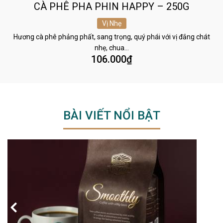
CÀ PHÊ PHA PHIN HAPPY – 250G
Vị Nhẹ
Hương cà phê phảng phất, sang trọng, quý phái với vị đắng chát
nhẹ, chua…
106.000
₫
BÀI VIẾT NỔI BẬT