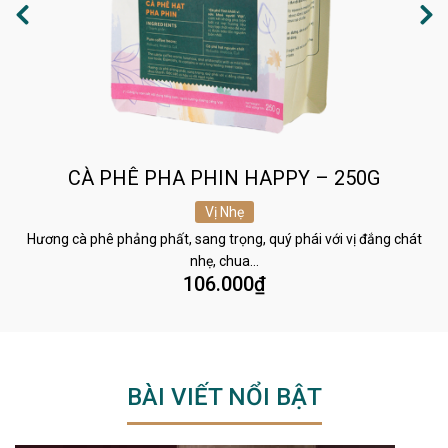
CÀ PHÊ PHA PHIN HAPPY – 250G
Vị Nhẹ
Hương cà phê phảng phất, sang trọng, quý phái với vị đắng chát
nhẹ, chua…
106.000
₫
BÀI VIẾT NỔI BẬT