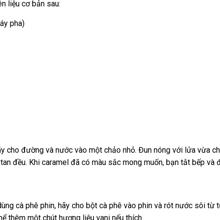
n liệu cơ bản sau:
áy pha)
 hãy cho đường và nước vào một chảo nhỏ. Đun nóng với lửa vừa 
tan đều. Khi caramel đã có màu sắc mong muốn, bạn tắt bếp và đ
ùng cà phê phin, hãy cho bột cà phê vào phin và rót nước sôi từ 
hể thêm một chút hương liệu vani nếu thích.