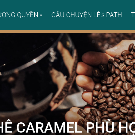
ƯỢNG QUYỀN
CÂU CHUYỆN LÊ’s PATH
T
HÊ CARAMEL PHÙ H