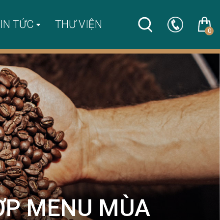
IN TỨC
THƯ VIỆN
0
ỢP MENU MÙA