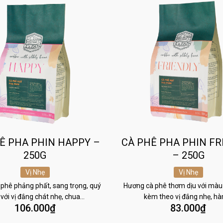
Ê PHA PHIN HAPPY –
CÀ PHÊ PHA PHIN FR
250G
– 250G
Vị Nhẹ
Vị Nhẹ
phê phảng phất, sang trọng, quý
Hương cà phê thơm dịu với màu
 với vị đắng chát nhẹ, chua…
kèm theo vị đắng nhẹ, h
106.000
₫
83.000
₫