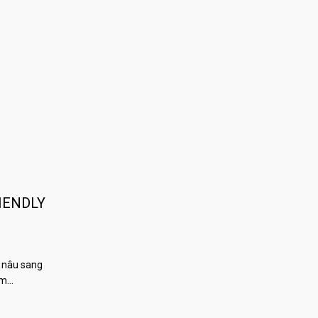
IENDLY
 nâu sang
àm…