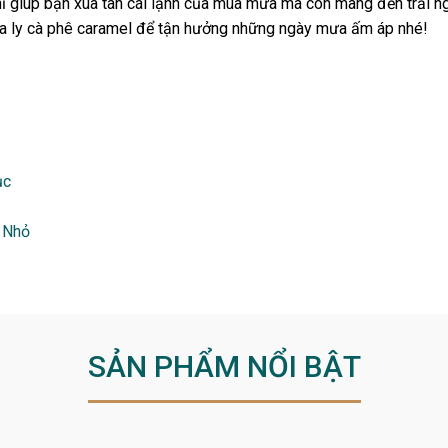
ỉ giúp bạn xua tan cái lạnh của mùa mưa mà còn mang đến trải ng
 ra ly cà phê caramel để tận hưởng những ngày mưa ấm áp nhé!
ục
 Nhỏ
SẢN PHẨM NỔI BẬT