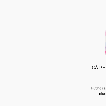
CÀ PH
Hương cà 
phái