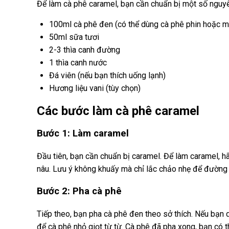
Để làm cà phê caramel, bạn cần chuẩn bị một số nguyê
100ml cà phê đen (có thể dùng cà phê phin hoặc m
50ml sữa tươi
2-3 thìa canh đường
1 thìa canh nước
Đá viên (nếu bạn thích uống lạnh)
Hương liệu vani (tùy chọn)
Các bước làm cà phê caramel
Bước 1: Làm caramel
Đầu tiên, bạn cần chuẩn bị caramel. Để làm caramel,
nâu. Lưu ý không khuấy mà chỉ lắc chảo nhẹ để đường 
Bước 2: Pha cà phê
Tiếp theo, bạn pha cà phê đen theo sở thích. Nếu bạn d
để cà phê nhỏ giọt từ từ. Cà phê đã pha xong, bạn có t