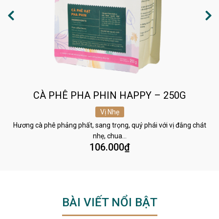
CÀ PHÊ PHA PHIN HAPPY – 250G
Vị Nhẹ
Hương cà phê phảng phất, sang trọng, quý phái với vị đắng chát
nhẹ, chua…
106.000
₫
BÀI VIẾT NỔI BẬT