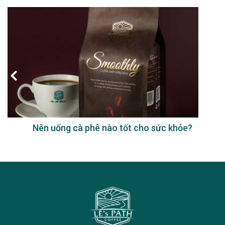
Nên uống cà phê nào tốt cho sức khỏe?