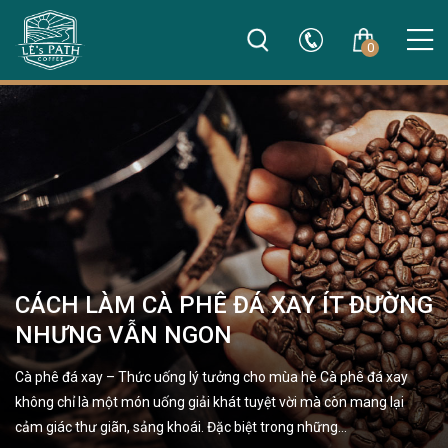
0
CÁCH LÀM CÀ PHÊ ĐÁ XAY ÍT ĐƯỜNG
NHƯNG VẪN NGON
Cà phê đá xay – Thức uống lý tưởng cho mùa hè Cà phê đá xay
không chỉ là một món uống giải khát tuyệt vời mà còn mang lại
cảm giác thư giãn, sảng khoái. Đặc biệt trong những…