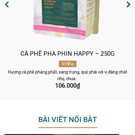
CÀ PHÊ PHA PHIN HAPPY – 250G
Vị Nhẹ
Hương cà phê phảng phất, sang trọng, quý phái với vị đắng chát
nhẹ, chua…
106.000
₫
BÀI VIẾT NỔI BẬT