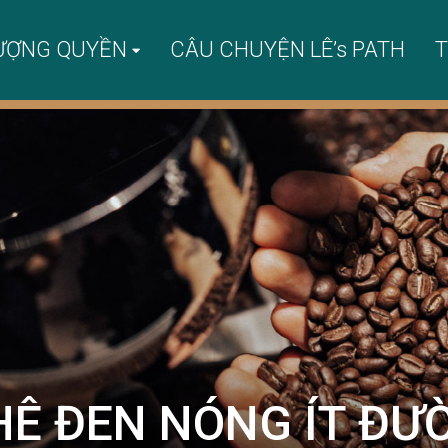
ƯỢNG QUYỀN
CÂU CHUYỆN LÊ’s PATH
T
HÊ ĐEN NÓNG ÍT Đ