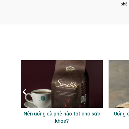
phái
à phê
Nên uống cà phê nào tốt cho sức
Uống c
khỏe?