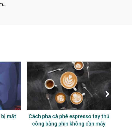
àm…
 bị mất
Cách pha cà phê espresso tay thủ
Uống
công bằng phin không cần máy