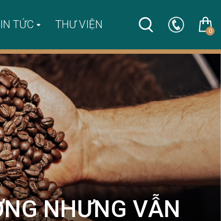
IN TỨC
THƯ VIỆN
0
ƯỜNG NHƯNG VẪN