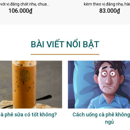
 với vị đắng chát nhẹ, chua…
kèm theo vị đắng nhẹ, h
106.000
₫
83.000
₫
BÀI VIẾT NỔI BẬT
à phê sữa có tốt không?
Cách uống cà phê không
ngủ