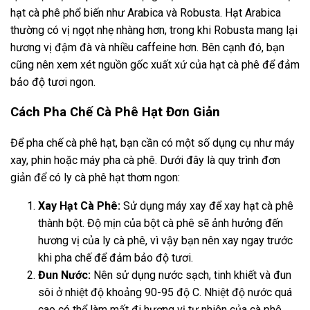
hạt cà phê phổ biến như Arabica và Robusta. Hạt Arabica
thường có vị ngọt nhẹ nhàng hơn, trong khi Robusta mang lại
hương vị đậm đà và nhiều caffeine hơn. Bên cạnh đó, bạn
cũng nên xem xét nguồn gốc xuất xứ của hạt cà phê để đảm
bảo độ tươi ngon.
Cách Pha Chế Cà Phê Hạt Đơn Giản
Để pha chế cà phê hạt, bạn cần có một số dụng cụ như máy
xay, phin hoặc máy pha cà phê. Dưới đây là quy trình đơn
giản để có ly cà phê hạt thơm ngon:
Xay Hạt Cà Phê:
Sử dụng máy xay để xay hạt cà phê
thành bột. Độ mịn của bột cà phê sẽ ảnh hưởng đến
hương vị của ly cà phê, vì vậy bạn nên xay ngay trước
khi pha chế để đảm bảo độ tươi.
Đun Nước:
Nên sử dụng nước sạch, tinh khiết và đun
sôi ở nhiệt độ khoảng 90-95 độ C. Nhiệt độ nước quá
cao có thể làm mất đi hương vị tự nhiên của cà phê.