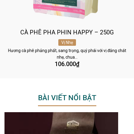
CÀ PHÊ PHA PHIN HAPPY – 250G
Vị Nhẹ
Hương cà phê phảng phất, sang trọng, quý phái với vị đắng chát
nhẹ, chua…
106.000
₫
BÀI VIẾT NỔI BẬT