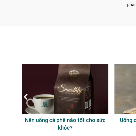
phái
à phê
Nên uống cà phê nào tốt cho sức
Uống c
khỏe?