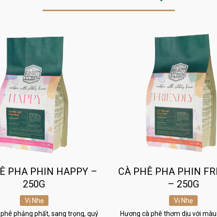
Ê PHA PHIN HAPPY –
CÀ PHÊ PHA PHIN FR
250G
– 250G
Vị Nhẹ
Vị Nhẹ
phê phảng phất, sang trọng, quý
Hương cà phê thơm dịu với màu