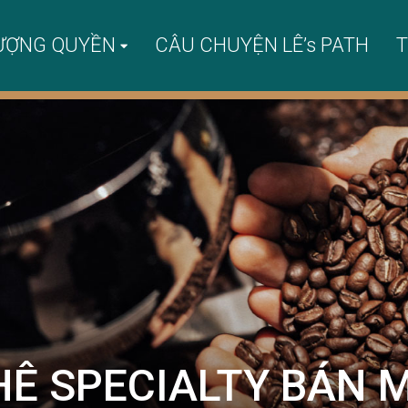
ƯỢNG QUYỀN
CÂU CHUYỆN LÊ’s PATH
T
HÊ SPECIALTY BÁN 