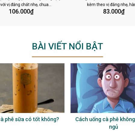
 với vị đắng chát nhẹ, chua…
kèm theo vị đắng nhẹ, h
106.000
₫
83.000
₫
BÀI VIẾT NỔI BẬT
à phê sữa có tốt không?
Cách uống cà phê không
ngủ