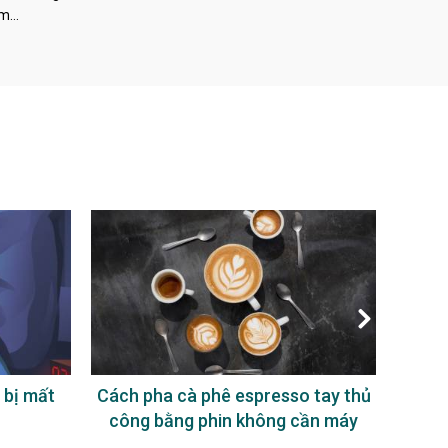
àm…
 bị mất
Cách pha cà phê espresso tay thủ
Uống
công bằng phin không cần máy