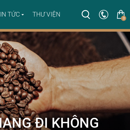
IN TỨC
THƯ VIỆN
0
MANG ĐI KHÔNG