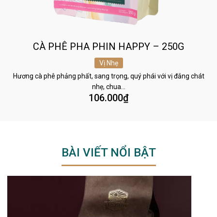
CÀ PHÊ PHA PHIN HAPPY – 250G
Vị Nhẹ
Hương cà phê phảng phất, sang trọng, quý phái với vị đắng chát
nhẹ, chua…
106.000
₫
BÀI VIẾT NỔI BẬT