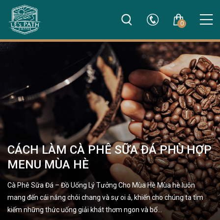
0
CÁCH LÀM CÀ PHÊ SỮA ĐÁ PHÙ HỢP
MENU MÙA HÈ
Cà Phê Sữa Đá – Đồ Uống Lý Tưởng Cho Mùa Hè Mùa hè luôn
mang đến cái nắng chói chang và sự oi ả, khiến cho chúng ta tìm
kiếm những thức uống giải khát thơm ngon và bổ…