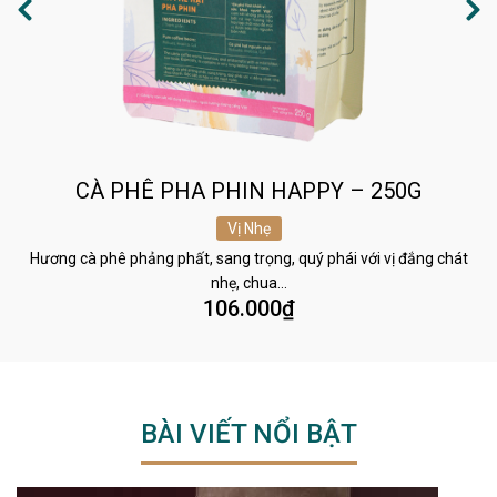
CÀ PHÊ PHA PHIN HAPPY – 250G
Vị Nhẹ
Hương cà phê phảng phất, sang trọng, quý phái với vị đắng chát
nhẹ, chua…
106.000
₫
BÀI VIẾT NỔI BẬT