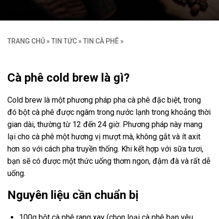
TRANG CHỦ
»
TIN TỨC
»
TIN CÀ PHÊ
»
Cà phê cold brew là gì?
Cold brew là một phương pháp pha cà phê đặc biệt, trong
đó bột cà phê được ngâm trong nước lạnh trong khoảng thời
gian dài, thường từ 12 đến 24 giờ. Phương pháp này mang
lại cho cà phê một hương vị mượt mà, không gắt và ít axit
hơn so với cách pha truyền thống. Khi kết hợp với sữa tươi,
bạn sẽ có được một thức uống thơm ngon, đậm đà và rất dễ
uống.
Nguyên liệu cần chuẩn bị
100g bột cà phê rang xay (chọn loại cà phê bạn yêu