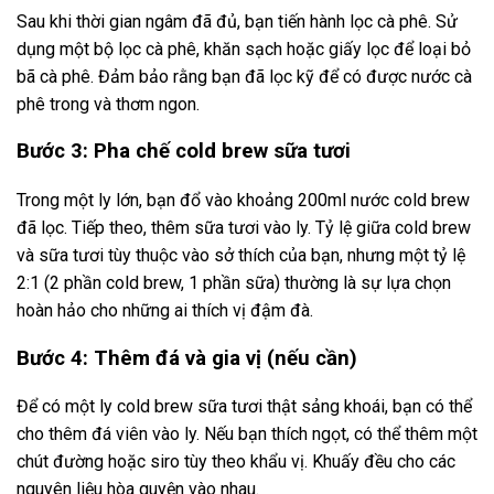
Sau khi thời gian ngâm đã đủ, bạn tiến hành lọc cà phê. Sử
dụng một bộ lọc cà phê, khăn sạch hoặc giấy lọc để loại bỏ
bã cà phê. Đảm bảo rằng bạn đã lọc kỹ để có được nước cà
phê trong và thơm ngon.
Bước 3: Pha chế cold brew sữa tươi
Trong một ly lớn, bạn đổ vào khoảng 200ml nước cold brew
đã lọc. Tiếp theo, thêm sữa tươi vào ly. Tỷ lệ giữa cold brew
và sữa tươi tùy thuộc vào sở thích của bạn, nhưng một tỷ lệ
2:1 (2 phần cold brew, 1 phần sữa) thường là sự lựa chọn
hoàn hảo cho những ai thích vị đậm đà.
Bước 4: Thêm đá và gia vị (nếu cần)
Để có một ly cold brew sữa tươi thật sảng khoái, bạn có thể
cho thêm đá viên vào ly. Nếu bạn thích ngọt, có thể thêm một
chút đường hoặc siro tùy theo khẩu vị. Khuấy đều cho các
nguyên liệu hòa quyện vào nhau.