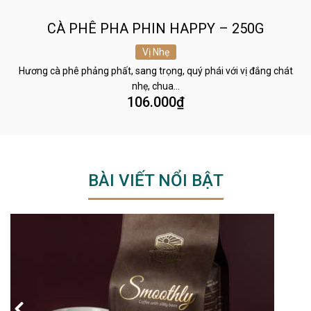
CÀ PHÊ PHA PHIN HAPPY – 250G
Vị Nhẹ
Hương cà phê phảng phất, sang trọng, quý phái với vị đắng chát
nhẹ, chua…
106.000
₫
BÀI VIẾT NỔI BẬT