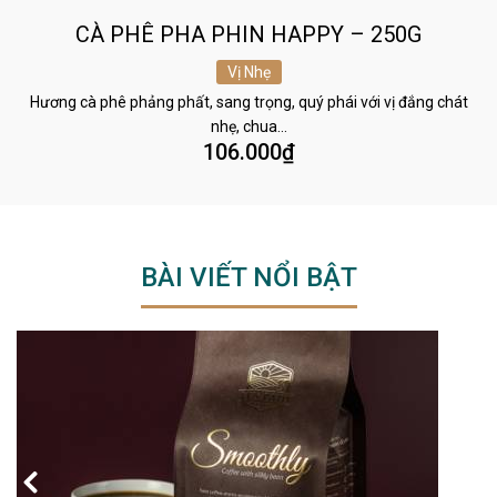
CÀ PHÊ PHA PHIN HAPPY – 250G
Vị Nhẹ
Hương cà phê phảng phất, sang trọng, quý phái với vị đắng chát
nhẹ, chua…
106.000
₫
BÀI VIẾT NỔI BẬT