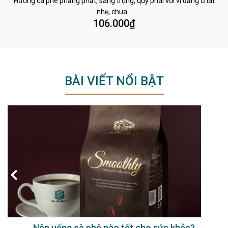
Hương cà phê phảng phất, sang trọng, quý phái với vị đắng chát
nhẹ, chua…
106.000
₫
BÀI VIẾT NỔI BẬT
Nên uống cà phê nào tốt cho sức khỏe?