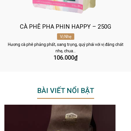
CÀ PHÊ PHA PHIN HAPPY – 250G
Vị Nhẹ
Hương cà phê phảng phất, sang trọng, quý phái với vị đắng chát
nhẹ, chua…
106.000
₫
BÀI VIẾT NỔI BẬT