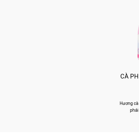
CÀ PH
Hương cà 
phái