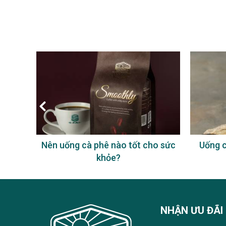
à phê
Nên uống cà phê nào tốt cho sức
Uống c
khỏe?
NHẬN ƯU ĐÃI