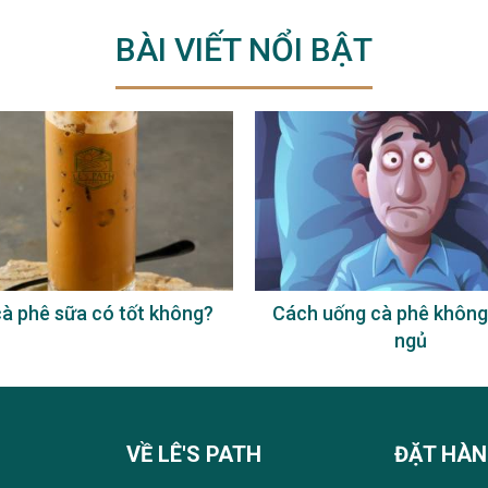
BÀI VIẾT NỔI BẬT
à phê sữa có tốt không?
Cách uống cà phê không
ngủ
VỀ LÊ'S PATH
ĐẶT HÀ