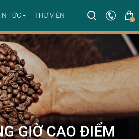
IN TỨC
THƯ VIỆN
0
G GIỜ CAO ĐIỂM