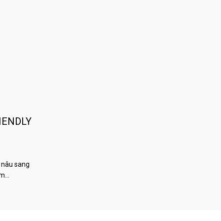
IENDLY
 nâu sang
àm…