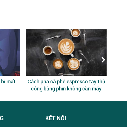
 bị mất
Cách pha cà phê espresso tay thủ
Uống
công bằng phin không cần máy
NG
KẾT NỐI