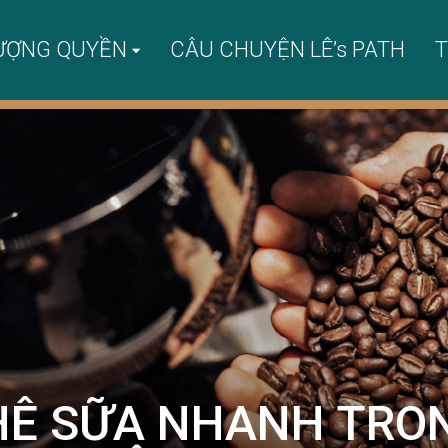
ƯỢNG QUYỀN
CÂU CHUYỆN LÊ’s PATH
T
HÊ SỮA NHANH TRON