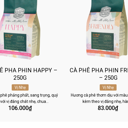
Ê PHA PHIN HAPPY –
CÀ PHÊ PHA PHIN FR
250G
– 250G
Vị Nhẹ
Vị Nhẹ
phê phảng phất, sang trọng, quý
Hương cà phê thơm dịu với màu
 với vị đắng chát nhẹ, chua…
kèm theo vị đắng nhẹ, h
106.000
₫
83.000
₫