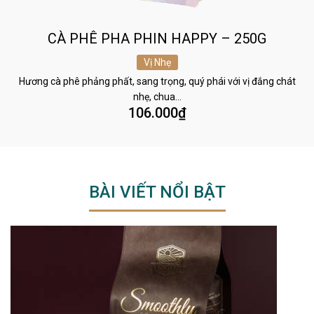
CÀ PHÊ PHA PHIN HAPPY – 250G
Vị Nhẹ
Hương cà phê phảng phất, sang trọng, quý phái với vị đắng chát
nhẹ, chua…
106.000
₫
BÀI VIẾT NỔI BẬT