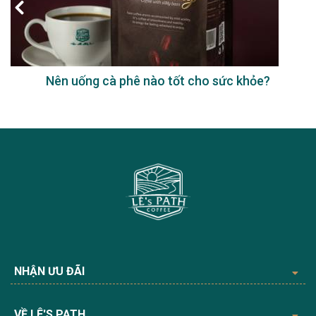
Nên uống cà phê nào tốt cho sức khỏe?
NHẬN ƯU ĐÃI
VỀ LÊ'S PATH