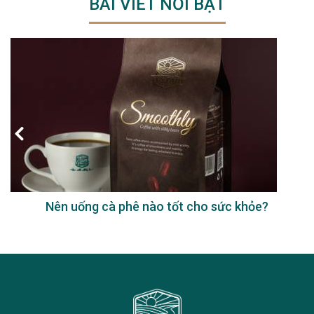
BÀI VIẾT NỔI BẬT
Nên uống cà phê nào tốt cho sức khỏe?