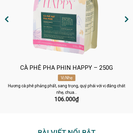
CÀ PHÊ PHA PHIN HAPPY – 250G
Vị Nhẹ
Hương cà phê phảng phất, sang trọng, quý phái với vị đắng chát
nhẹ, chua…
106.000
₫
BÀI VIẾT NỔI BẬT