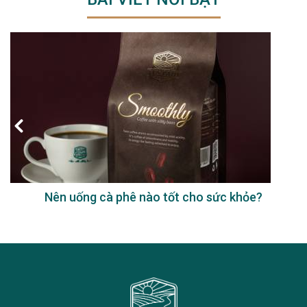
Nên uống cà phê nào tốt cho sức khỏe?