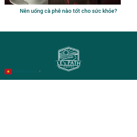
Nên uống cà phê nào tốt cho sức khỏe?
Vietnamese
▼
NHẬN ƯU ĐÃI
VỀ LÊ'S PATH
ĐẶT HÀNG