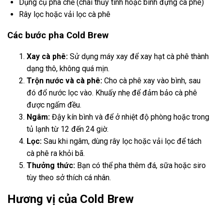
Dụng cụ pha chế (chai thủy tinh hoặc bình đựng cà phê)
Rây lọc hoặc vải lọc cà phê
Các bước pha Cold Brew
Xay cà phê:
Sử dụng máy xay để xay hạt cà phê thành
dạng thô, không quá mịn.
Trộn nước và cà phê:
Cho cà phê xay vào bình, sau
đó đổ nước lọc vào. Khuấy nhẹ để đảm bảo cà phê
được ngấm đều.
Ngâm:
Đậy kín bình và để ở nhiệt độ phòng hoặc trong
tủ lạnh từ 12 đến 24 giờ.
Lọc:
Sau khi ngâm, dùng rây lọc hoặc vải lọc để tách
cà phê ra khỏi bã.
Thưởng thức:
Bạn có thể pha thêm đá, sữa hoặc siro
tùy theo sở thích cá nhân.
Hương vị của Cold Brew