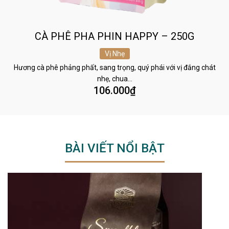
CÀ PHÊ PHA PHIN HAPPY – 250G
Vị Nhẹ
Hương cà phê phảng phất, sang trọng, quý phái với vị đắng chát
nhẹ, chua…
106.000
₫
BÀI VIẾT NỔI BẬT