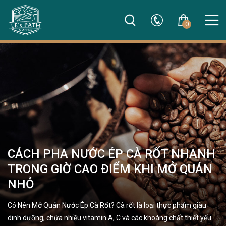
0
CÁCH PHA NƯỚC ÉP CÀ RỐT NHANH
TRONG GIỜ CAO ĐIỂM KHI MỞ QUÁN
NHỎ
Có Nên Mở Quán Nước Ép Cà Rốt? Cà rốt là loại thực phẩm giàu
dinh dưỡng, chứa nhiều vitamin A, C và các khoáng chất thiết yếu.